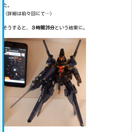
た。
（詳細は前々回にて…）
そうすると、
３時間26分
という結果に。